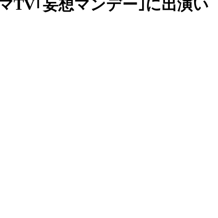
 アベマTV｢妄想マンデー｣に出演い