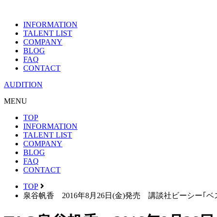
INFORMATION
TALENT LIST
COMPANY
BLOG
FAQ
CONTACT
AUDITION
MENU
TOP
INFORMATION
TALENT LIST
COMPANY
BLOG
FAQ
CONTACT
TOP
泉谷帆香 2016年8月26日(金)発売 講談社ビーシー｢ベ