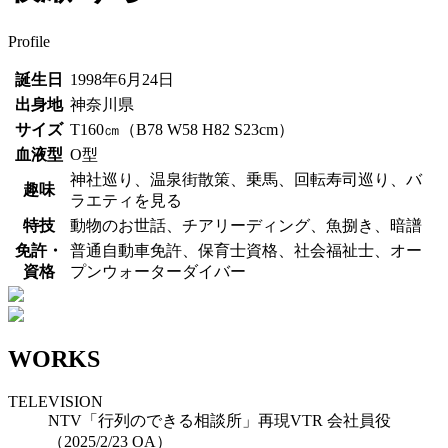
Profile
誕生日
1998年6月24日
出身地
神奈川県
サイズ
T160㎝（B78 W58 H82 S23cm）
血液型
O型
神社巡り、温泉街散策、乗馬、回転寿司巡り、バ
趣味
ラエティを見る
特技
動物のお世話、チアリーディング、魚捌き、暗譜
免許・
普通自動車免許、保育士資格、社会福祉士、オー
資格
プンウォーターダイバー
WORKS
TELEVISION
NTV「行列のできる相談所」再現VTR 会社員役
（2025/2/23 OA）