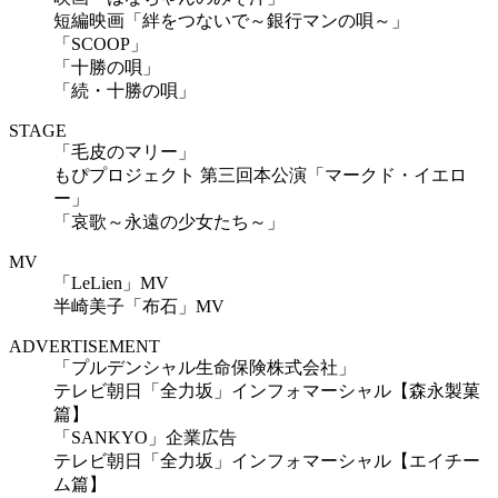
短編映画「絆をつないで～銀行マンの唄～」
「SCOOP」
「十勝の唄」
「続・十勝の唄」
STAGE
「毛皮のマリー」
もぴプロジェクト 第三回本公演「マークド・イエロ
ー」
「哀歌～永遠の少女たち～」
MV
「LeLien」MV
半崎美子「布石」MV
ADVERTISEMENT
「プルデンシャル生命保険株式会社」
テレビ朝日「全力坂」インフォマーシャル【森永製菓
篇】
「SANKYO」企業広告
テレビ朝日「全力坂」インフォマーシャル【エイチー
ム篇】