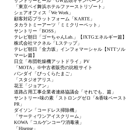
サントリービール「GW店頭キャンペーン」
「東京ベイ舞浜ホテルファーストリゾート」
シェアオフィス「We Work」
顧客対応プラットフォーム「KARTE」
タカラトミーアーツ「ミミクリーペット」
サントリー「BOSS」
テレビ朝日「ゴーちゃんLab.」【JXTGエネルギー篇】
株式会社マクネル「Lステップ」
テレビ朝日「全力坂」インフォマーシャル【NTTソル
マーレ篇】
日立「布団乾燥機アットドライ」PV
「MOTA」※中古者販売の比較サイト
バンダイ「びっくらたまご」
「スタジオアリス」
花王「ジョアン」
道路占用工事企業者連絡協議会「それでも、篇」
サントリー×味の素「ストロングゼロ「&香味ペースト
PR」
ダイソン「コードレス掃除機」
「サーティワンアイスクリーム」
KOWA「コルゲンコーワ消毒液」
「Hisense」