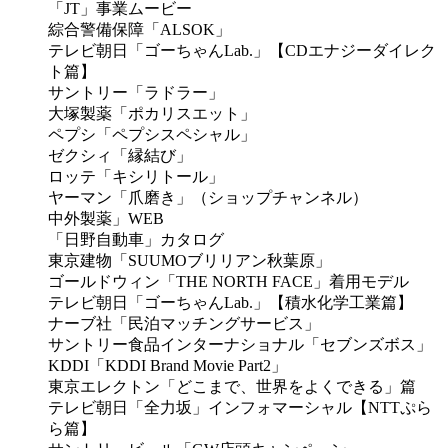
「JT」事業ムービー
綜合警備保障「ALSOK」
テレビ朝日「ゴーちゃんLab.」【CDエナジーダイレク
ト篇】
サントリー「ラドラー」
大塚製薬「ポカリスエット」
ペプシ「ペプシスペシャル」
ゼクシィ「縁結び」
ロッテ「キシリトール」
ヤーマン「爪磨き」（ショップチャンネル）
中外製薬」WEB
「日野自動車」カタログ
東京建物「SUUMOブリリアン秋葉原」
ゴールドウィン「THE NORTH FACE」着用モデル
テレビ朝日「ゴーちゃんLab.」【積水化学工業篇】
ナーブ社「民泊マッチングサービス」
サントリー食品インターナショナル「セブンズボス」
KDDI「KDDI Brand Movie Part2」
東京エレクトン「どこまで、世界をよくできる」篇
テレビ朝日「全力坂」インフォマーシャル【NTTぷら
ら篇】