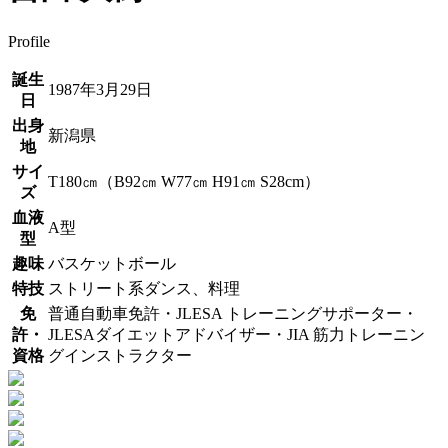
Profile
誕生
1987年3月29日
日
出身
新潟県
地
サイ
T180㎝（B92㎝ W77㎝ H91㎝ S28cm）
ズ
血液
A型
型
趣味
バスケットボール
特技
ストリート系ダンス、料理
免
普通自動車免許・JLESA トレーニングサポーター・
許・
JLESAダイエットアドバイザー・JIA 筋力トレーニン
資格
グインストラクター