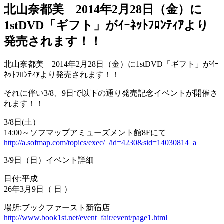
北山奈都美 2014年2月28日（金）に
1stDVD「ギフト」がｲｰﾈｯﾄﾌﾛﾝﾃｨｱより
発売されます！！
北山奈都美 2014年2月28日（金）に1stDVD「ギフト」がｲｰ
ﾈｯﾄﾌﾛﾝﾃｨｱより発売されます！！
それに伴い3/8、9日で以下の通り発売記念イベントが開催さ
れます！！
3/8日(土）
14:00～ソフマップアミューズメント館8Fにて
http://a.sofmap.com/topics/exec/_/id=4230&sid=14030814_a
3/9日（日）イベント詳細
日付:平成
26年3月9日（ 日 ）
場所:ブックファースト新宿店
http://www.book1st.net/event_fair/event/page1.html