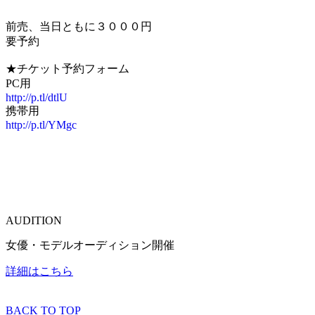
前売、当日ともに３０００円
要予約
★チケット予約フォーム
PC用
http://p.tl/dtlU
携帯用
http://p.tl/YMgc
AUDITION
女優・モデルオーディション開催
詳細はこちら
BACK TO TOP