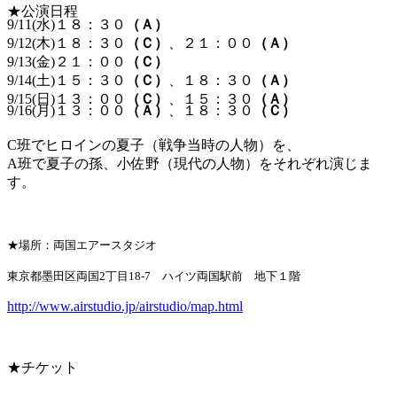
★公演日程
9/11(水)１８：３０
（Ａ）
9/12(木)１８：３０
（Ｃ）
、２１：００
（Ａ）
9/13(金)２１：００
（Ｃ）
9/14(土)１５：３０
（Ｃ）
、１８：３０
（Ａ）
9/15(日)１３：００
（Ｃ）
、１５：３０
（Ａ）
9/16(月)１３：００
（Ａ）
、１８：３０
（Ｃ）
C班でヒロインの夏子（戦争当時の人物）を、
A班で夏子の孫、小佐野（現代の人物）をそれぞれ演じま
す。
★場所：両国エアースタジオ
東京都墨田区両国2丁目18-7 ハイツ両国駅前 地下１階
http://www.airstudio.jp/airstudio/map.html
★チケット