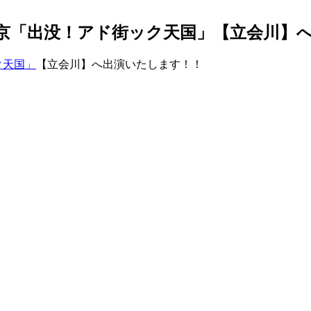
レビ東京「出没！アド街ック天国」【立会川
ク天国」
【立会川】へ出演いたします！！