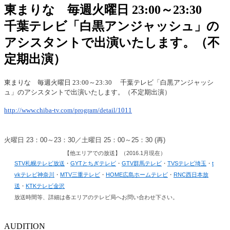
東まりな 毎週火曜日 23:00～23:30
千葉テレビ「白黒アンジャッシュ」の
アシスタントで出演いたします。（不
定期出演）
東まりな 毎週火曜日 23:00～23:30 千葉テレビ「白黒アンジャッシ
ュ」のアシスタントで出演いたします。（不定期出演）
http://www.chiba-tv.com/program/detail/1011
火曜日 23：00～23：30／土曜日 25：00～25：30 (再)
【他エリアでの放送】（2016.1月現在）
STV札幌テレビ放送
・
GYTとちぎテレビ
・
GTV群馬テレビ
・
TVSテレビ埼玉
・
t
vkテレビ神奈川
・
MTV三重テレビ
・
HOME広島ホームテレビ
・
RNC西日本放
送
・
KTKテレビ金沢
放送時間等、詳細は各エリアのテレビ局へお問い合わせ下さい。
AUDITION