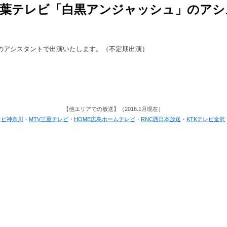
:30 千葉テレビ「白黒アンジャッシュ」の
ュ」のアシスタントで出演いたします。（不定期出演）
【他エリアでの放送】（2016.1月現在）
テレビ神奈川
・
MTV三重テレビ
・
HOME広島ホームテレビ
・
RNC西日本放送
・
KTKテレビ金沢