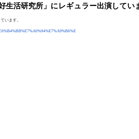
好生活研究所」にレギュラー出演してい
しています。
4%9F%E6%B4%BB%E7%A0%94%E7%A9%B6%E