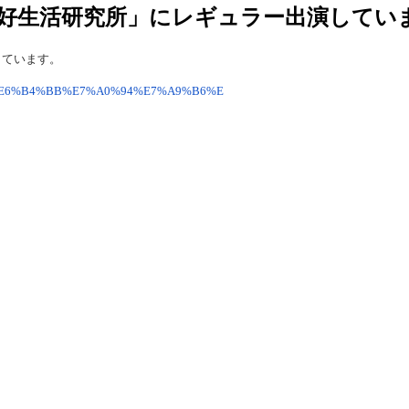
好生活研究所」にレギュラー出演してい
しています。
4%9F%E6%B4%BB%E7%A0%94%E7%A9%B6%E