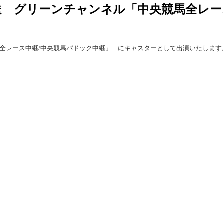
0放送 グリーンチャンネル「中央競馬全レ
馬全レース中継/中央競馬パドック中継」 にキャスター
として出演いたします