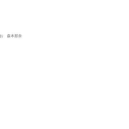
まお
森本那奈