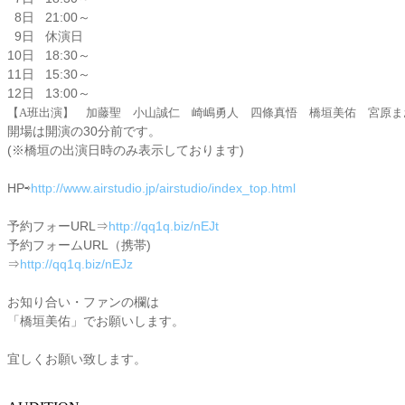
8日
21:00
～
9日 休演日
10日
18:30
～
11日
15:30
～
12日
13:00
～
【A班出演】
加藤聖
小山誠仁
崎嶋勇人
四條真悟
橋垣美佑
宮原
開場は開演の30分前です。
(※橋垣の出演日時のみ表示しております)
HP⇨
http://www.airstudio.jp/airstudio/index_top.html
予約フォーURL⇒
http://qq1q.biz/nEJt
予約フォームURL（携帯)
⇒
http://qq1q.biz/nEJz
お知り合い・ファンの欄は
「橋垣美佑」でお願いします。
宜しくお願い致します。