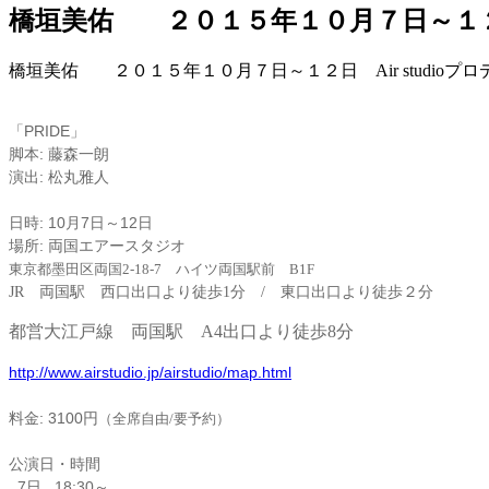
橋垣美佑 ２０１５年１０月７日～１２日 
橋垣美佑 ２０１５年１０月７日～１２日 Air studioプ
「PRIDE」
脚本: 藤森一朗
演出: 松丸雅人
日時:
10月7日～12日
場所: 両国エアースタジオ
東京都墨田区両国2-18-7 ハイツ両国駅前 B1F
JR 両国駅 西口出口より徒歩1分 / 東口出口より徒歩２分
都営大江戸線 両国駅 A4出口より徒歩8分
http://www.airstudio.jp/airstudio/map.html
料金: 3100円
（全席自由/要予約）
公演日・時間
7日
18:30
～