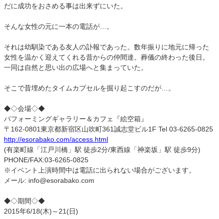
だに成功をおさめる事は出来ずにいた。
そんな女性の元に一本の電話が…。
それは幼馴染である友人の訃報であった。数年振りに地元に帰った
女性を温かく迎えてくれる昔からの仲間達。葬儀の終わった後日。
一同は自然と思い出の広場へと集まっていた。
そこで昔埋めたタイムカプセルを掘り起こすのだが…。
◆◇会場◇◆
パフォーミングギャラリー＆カフェ『絵空箱』
〒162-0801東京都新宿区山吹町361誠志堂ビル1F Tel 03-6265-0825
http://esorabako.com/access.html
(有楽町線「江戸川橋」駅 徒歩2分/東西線「神楽坂」駅 徒歩9分)
PHONE/FAX:03-6265-0825
※イベント上演時間中は電話に出られない場合がございます。
メール: info@esorabako.com
◆◇期間◇◆
2015年6/18(木)～21(日)