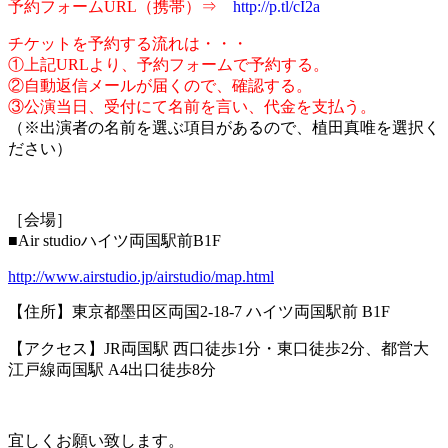
予約フォームURL（携帯）⇒
http://p.tl/cI2a
チケットを予約する流れは・・・
①上記URLより、予約フォームで予約する。
②自動返信メールが届くので、確認する。
③公演当日、受付にて名前を言い、代金を支払う。
（※出演者の名前を選ぶ項目があるので、植田真唯を選択く
ださい）
［会場］
■Air studioハイツ両国駅前B1F
http://www.airstudio.jp/airstudio/map.html
【住所】東京都墨田区両国2-18-7 ハイツ両国駅前 B1F
【アクセス】JR両国駅 西口徒歩1分・東口徒歩2分、都営大
江戸線両国駅 A4出口徒歩8分
宜しくお願い致します。