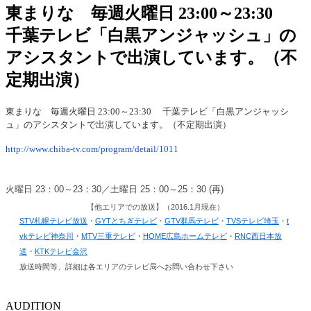
東まりな 毎週火曜日 23:00～23:30
千葉テレビ「白黒アンジャッシュ」の
アシスタントで出演しています。（不
定期出演）
東まりな 毎週火曜日 23:00～23:30 千葉テレビ「白黒アンジャッシ
ュ」のアシスタントで出演しています。（不定期出演）
http://www.chiba-tv.com/program/detail/1011
火曜日 23：00～23：30／土曜日 25：00～25：30 (再)
【他エリアでの放送】（2016.1月現在）
STV札幌テレビ放送
・
GYTとちぎテレビ
・
GTV群馬テレビ
・
TVSテレビ埼玉
・
t
vkテレビ神奈川
・
MTV三重テレビ
・
HOME広島ホームテレビ
・
RNC西日本放
送
・
KTKテレビ金沢
放送時間等、詳細は各エリアのテレビ局へお問い合わせ下さい
AUDITION